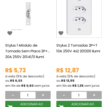
Stylus 1 Módulo de
Stylus 2 Tomadas 2P+T
Tomada Sem Placa 2P+T
10A 250V 4x2 201200 Ilumi
20A 250V 20141/0 Ilumi
R$ 5,73
R$ 12,87
à vista (5% de desconto)
à vista (5% de desconto)
ou
R$ 6,03
ou
R$ 13,55
em 10x de
R$ 0,60
sem juros
em 10x de
R$ 1,35
sem juros
-
+
-
+
ADICIONAR AO
ADICIONAR AO