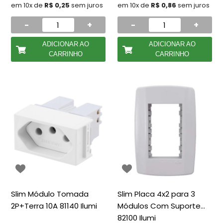
em 10x de
R$ 0,25
sem juros
em 10x de
R$ 0,86
sem juros
-
+
-
+
ADICIONAR AO
ADICIONAR AO
CARRINHO
CARRINHO
Slim Módulo Tomada
Slim Placa 4x2 para 3
2P+Terra 10A 81140 Ilumi
Módulos Com Suporte
82100 Ilumi