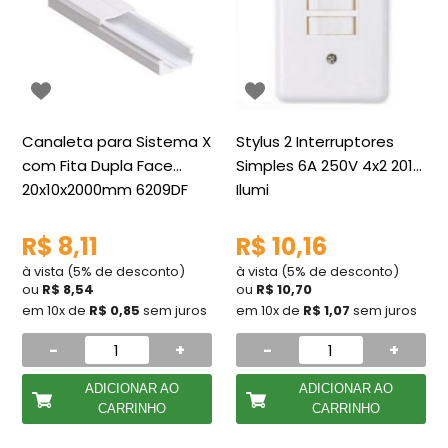
Canaleta para Sistema X
Stylus 2 Interruptores
com Fita Dupla Face
Simples 6A 250V 4x2 2018
20x10x2000mm 6209DF
Ilumi
Ilumi
R$ 8,11
R$ 10,16
à vista (5% de desconto)
à vista (5% de desconto)
ou
R$ 8,54
ou
R$ 10,70
em 10x de
R$ 0,85
sem juros
em 10x de
R$ 1,07
sem juros
-
+
-
+
ADICIONAR AO
ADICIONAR AO
CARRINHO
CARRINHO