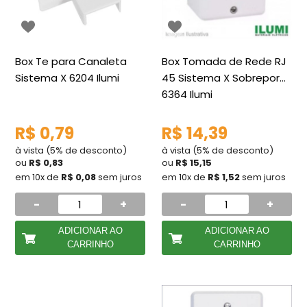
Box Te para Canaleta
Box Tomada de Rede RJ
Sistema X 6204 Ilumi
45 Sistema X Sobrepor
6364 Ilumi
R$ 0,79
R$ 14,39
à vista (5% de desconto)
à vista (5% de desconto)
ou
R$ 0,83
ou
R$ 15,15
em 10x de
R$ 0,08
sem juros
em 10x de
R$ 1,52
sem juros
-
+
-
+
ADICIONAR AO
ADICIONAR AO
CARRINHO
CARRINHO