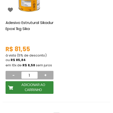
Adesivo Estrutural Sikadur
Epoxi 1kg Sika
R$ 81,55
à vista (5% de desconto)
ou
R$ 85,84
em 10x de
R$ 8,58
sem juros
-
+
ADICIONAR AO
CARRINHO