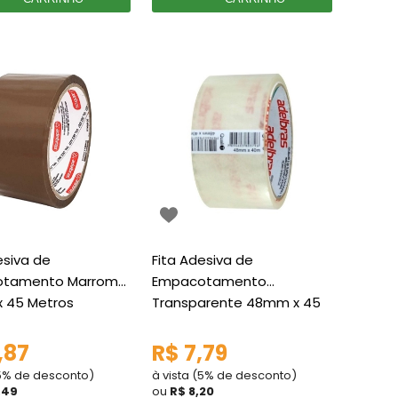
esiva de
Fita Adesiva de
tamento Marrom
Empacotamento
 45 Metros
Transparente 48mm x 45
as
Metros Adelbras
,87
R$ 7,79
(5% de desconto)
à vista (5% de desconto)
,49
ou
R$ 8,20