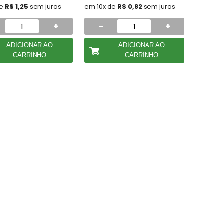
de
R$ 1,25
sem juros
em 10x de
R$ 0,82
sem juros
+
-
+
ADICIONAR AO
ADICIONAR AO
CARRINHO
CARRINHO