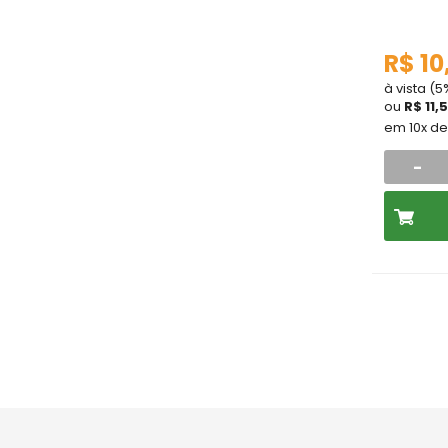
R$ 10
à vista (
ou
R$ 11,
em 10x d
-