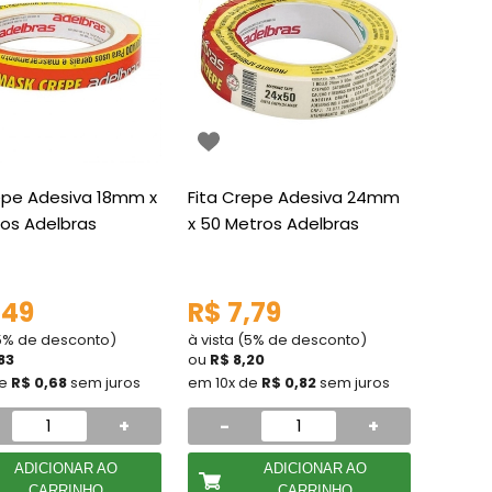
epe Adesiva 18mm x
Fita Crepe Adesiva 24mm
os Adelbras
x 50 Metros Adelbras
,49
R$ 7,79
(5% de desconto)
à vista (5% de desconto)
83
ou
R$ 8,20
de
R$ 0,68
sem juros
em 10x de
R$ 0,82
sem juros
+
-
+
ADICIONAR AO
ADICIONAR AO
CARRINHO
CARRINHO