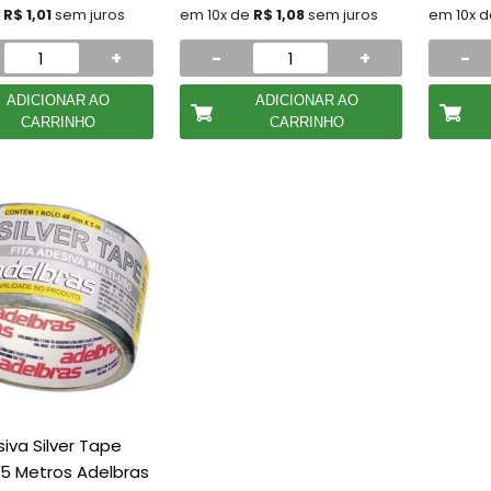
e
R$ 1,01
sem juros
em 10x de
R$ 1,08
sem juros
em 10x 
+
-
+
-
ADICIONAR AO
ADICIONAR AO
CARRINHO
CARRINHO
siva Silver Tape
5 Metros Adelbras