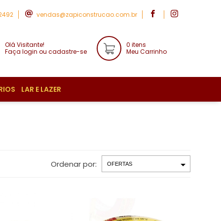
-2492
vendas@zapiconstrucao.com.br
Olá Visitante!
0 itens
Faça login ou cadastre-se
Meu Carrinho
RIOS
LAR E LAZER
Ordenar por: