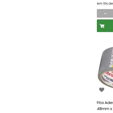
em 10x d
-
Fita Ade
48mm x 