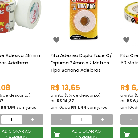
epe Adesiva 48mm
Fita Adesiva Dupla Face C/
Fita Cr
ros Adelbras
Espuma 24mm x 2 Metros
50 Metr
Tipo Banana Adelbras
,08
R$ 13,65
R$ 6
5% de desconto)
à vista (5% de desconto)
à vista 
87
ou
R$ 14,37
ou
R$ 6,
e
R$ 1,59
sem juros
em 10x de
R$ 1,44
sem juros
em 10x 
+
-
+
-
ADICIONAR AO
ADICIONAR AO
CARRINHO
CARRINHO