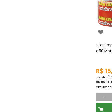
Fita Cr
x 50 Met
R$ 15
à vista (
ou
R$ 15,
em 10x d
-