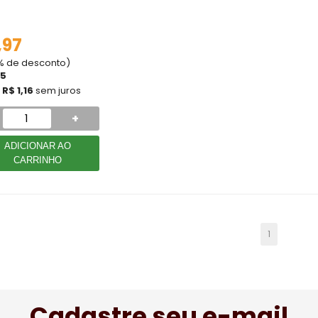
,97
5% de desconto)
55
e
R$ 1,16
sem juros
+
ADICIONAR AO
CARRINHO
1
Cadastre seu e-mail