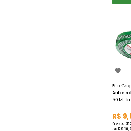
Fita Cre
Automot
50 Metr
R$ 9,
à vista (
ou
R$ 10,