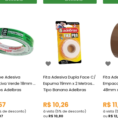
pe Adesiva
Fita Adesiva Dupla Face C/
Fita Ad
iva Verde 18mm x
Espuma 19mm x 2 Metros
Empaco
os Adelbras
Tipo Banana Adelbras
48mm x
Adelbr
57
R$ 10,26
R$ 11
5% de desconto)
à vista (5% de desconto)
à vista 
07
ou
R$ 10,80
ou
R$ 12