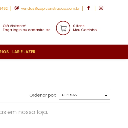
-2492
vendas@zapiconstrucao.com.br
Olá Visitante!
0 itens
Faça login ou cadastre-se
Meu Carrinho
RIOS
LAR E LAZER
Ordenar por:
s em nossa loja.