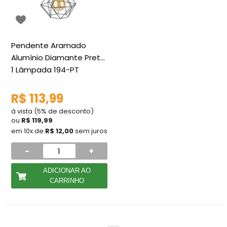
Pendente Aramado
Alumínio Diamante Preto
1 Lâmpada 194-PT
R$ 113,99
à vista (5% de desconto)
ou
R$ 119,99
em 10x de
R$ 12,00
sem juros
-
+
ADICIONAR AO
CARRINHO