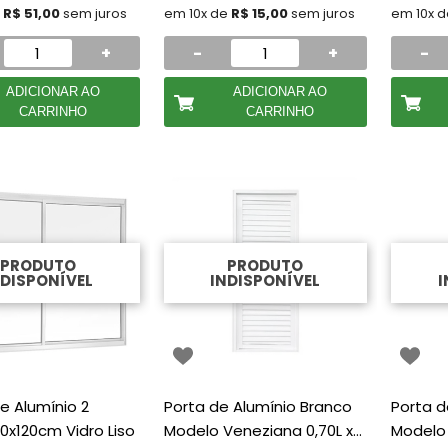
e
R$ 51,00
sem juros
em 10x de
R$ 15,00
sem juros
em 10x 
+
-
+
-
ADICIONAR AO
ADICIONAR AO
CARRINHO
CARRINHO
PRODUTO
PRODUTO
NDISPONÍVEL
INDISPONÍVEL
I
e Alumínio 2
Porta de Alumínio Branco
Porta d
20x120cm Vidro Liso
Modelo Veneziana 0,70L x
Modelo 