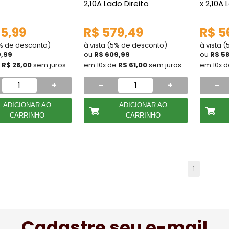
2,10A Lado Direito
x 2,10A
5,99
R$ 579,49
R$ 5
5% de desconto)
à vista (5% de desconto)
à vista 
9,99
ou
R$ 609,99
ou
R$ 5
e
R$ 28,00
sem juros
em 10x de
R$ 61,00
sem juros
em 10x 
+
-
+
-
ADICIONAR AO
ADICIONAR AO
CARRINHO
CARRINHO
1
Cadastre seu e-mail