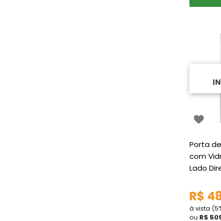
I
Porta de
com Vidr
Lado Dir
R$ 4
à vista (
ou
R$ 50