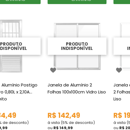
PRODUTO
PRODUTO
NDISPONÍVEL
INDISPONÍVEL
I
 Alumínio Postigo
Janela de Alumínio 2
Janela 
o 0,80L x 2,10A
Folhas 100x100cm Vidro Liso
2 Folha
eito
Liso
84,49
R$ 142,49
R$ 1
5% de desconto)
à vista (5% de desconto)
à vista 
9,99
ou
R$ 149,99
ou
R$ 2