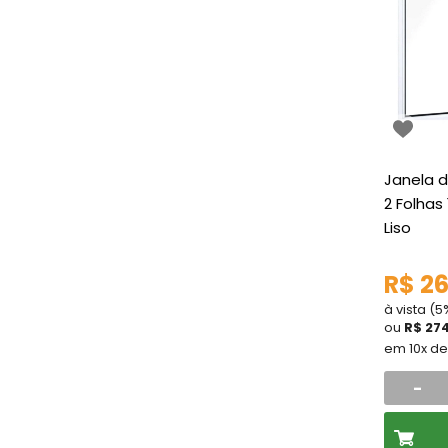
Janela d
2 Folhas
Liso
R$ 26
à vista (
ou
R$ 27
em 10x d
-