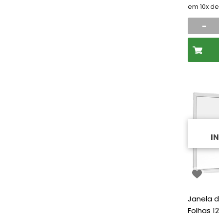
em 10x d
-
I
Janela d
Folhas 1