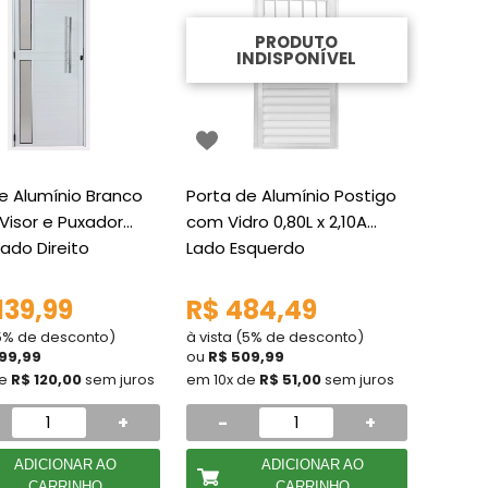
PRODUTO
INDISPONÍVEL
e Alumínio Branco
Porta de Alumínio Postigo
 Visor e Puxador
com Vidro 0,80L x 2,10A
Lado Direito
Lado Esquerdo
139,99
R$ 484,49
(5% de desconto)
à vista (5% de desconto)
199,99
ou
R$ 509,99
de
R$ 120,00
sem juros
em 10x de
R$ 51,00
sem juros
+
-
+
ADICIONAR AO
ADICIONAR AO
CARRINHO
CARRINHO