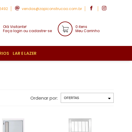
-2492
vendas@zapiconstrucao.com.br
Olá Visitante!
0 itens
Faça login ou cadastre-se
Meu Carrinho
RIOS
LAR E LAZER
Ordenar por: