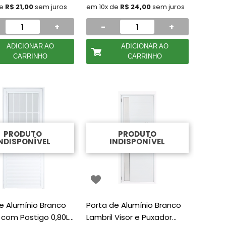
de
R$ 21,00
sem juros
em 10x de
R$ 24,00
sem juros
+
-
+
ADICIONAR AO
ADICIONAR AO
CARRINHO
CARRINHO
PRODUTO
PRODUTO
NDISPONÍVEL
INDISPONÍVEL
e Alumínio Branco
Porta de Alumínio Branco
com Postigo 0,80L
Lambril Visor e Puxador