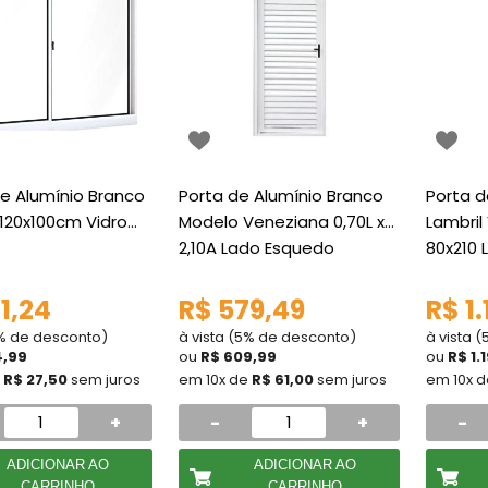
e Alumínio Branco
Porta de Alumínio Branco
Porta d
 120x100cm Vidro
Modelo Veneziana 0,70L x
Lambril
2,10A Lado Esquedo
80x210 
1,24
R$ 579,49
R$ 1.
5% de desconto)
à vista (5% de desconto)
à vista 
4,99
ou
R$ 609,99
ou
R$ 1.
e
R$ 27,50
sem juros
em 10x de
R$ 61,00
sem juros
em 10x 
+
-
+
-
ADICIONAR AO
ADICIONAR AO
CARRINHO
CARRINHO