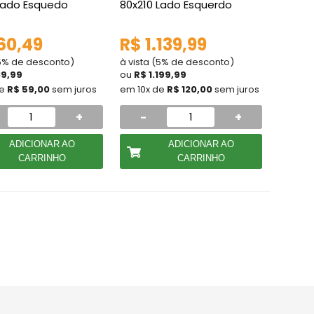
 Lado Esquedo
80x210 Lado Esquerdo
60,49
R$ 1.139,99
(5% de desconto)
à vista (5% de desconto)
89,99
ou
R$ 1.199,99
de
R$ 59,00
sem juros
em 10x de
R$ 120,00
sem juros
+
-
+
ADICIONAR AO
ADICIONAR AO
CARRINHO
CARRINHO