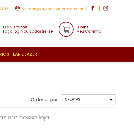
-2492
vendas@zapiconstrucao.com.br
Olá Visitante!
0 itens
Faça login ou cadastre-se
Meu Carrinho
RIOS
LAR E LAZER
Ordenar por:
s em nossa loja.