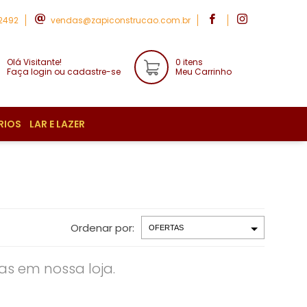
-2492
vendas@zapiconstrucao.com.br
Olá Visitante!
0 itens
Faça login ou cadastre-se
Meu Carrinho
RIOS
LAR E LAZER
Ordenar por:
s em nossa loja.