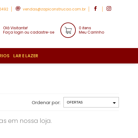
-2492
vendas@zapiconstrucao.com.br
Olá Visitante!
0 itens
Faça login ou cadastre-se
Meu Carrinho
RIOS
LAR E LAZER
Ordenar por:
s em nossa loja.