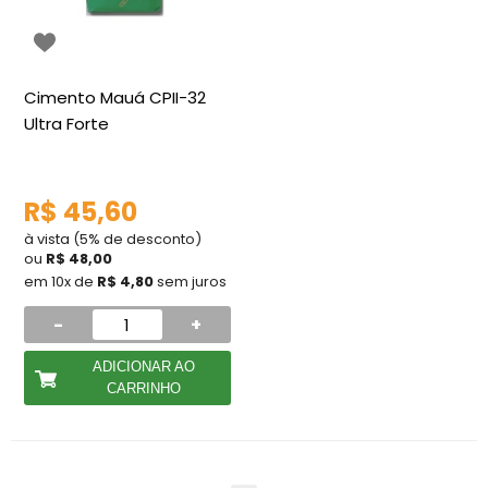
Cimento Mauá CPII-32
Ultra Forte
R$ 45,60
à vista (5% de desconto)
ou
R$ 48,00
em 10x de
R$ 4,80
sem juros
-
+
ADICIONAR AO
CARRINHO