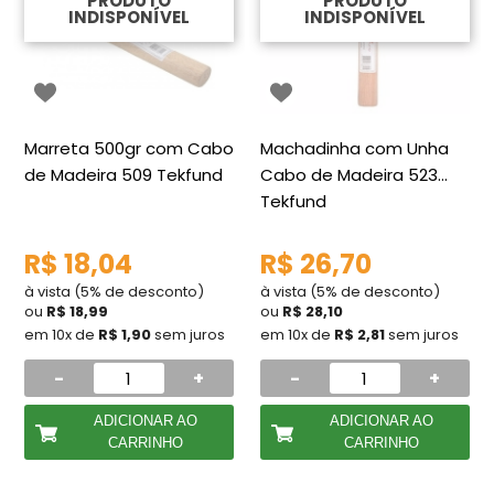
PRODUTO
PRODUTO
INDISPONÍVEL
INDISPONÍVEL
Marreta 500gr com Cabo
Machadinha com Unha
de Madeira 509 Tekfund
Cabo de Madeira 523
Tekfund
R$ 18,04
R$ 26,70
à vista (5% de desconto)
à vista (5% de desconto)
ou
R$ 18,99
ou
R$ 28,10
em 10x de
R$ 1,90
sem juros
em 10x de
R$ 2,81
sem juros
-
+
-
+
ADICIONAR AO
ADICIONAR AO
CARRINHO
CARRINHO