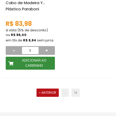
Cabo de Madeira Y
Plástico Paraboni
R$ 83,98
à vista (5% de desconto)
ou
R$ 88,40
em 10x de
R$ 8,84
sem juros
-
+
ADICIONAR AO
CARRINHO
« ANTERIOR
...
14