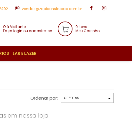
-2492
vendas@zapiconstrucao.com.br
Olá Visitante!
0 itens
Faça login ou cadastre-se
Meu Carrinho
RIOS
LAR E LAZER
Ordenar por:
s em nossa loja.