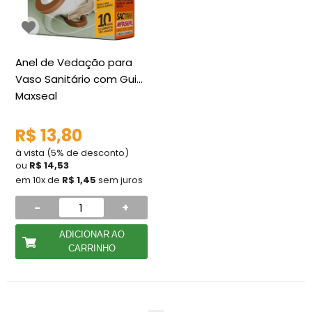
Anel de Vedação para
Vaso Sanitário com Guia
Maxseal
R$ 13,80
à vista (5% de desconto)
ou
R$ 14,53
em 10x de
R$ 1,45
sem juros
-
+
ADICIONAR AO
CARRINHO