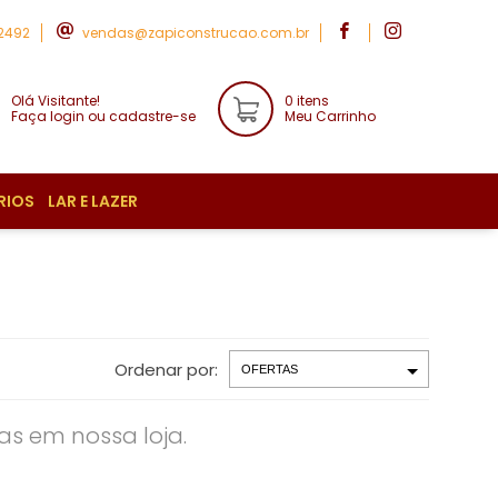
-2492
vendas@zapiconstrucao.com.br
Olá Visitante!
0 itens
Faça login ou cadastre-se
Meu Carrinho
RIOS
LAR E LAZER
Ordenar por:
s em nossa loja.