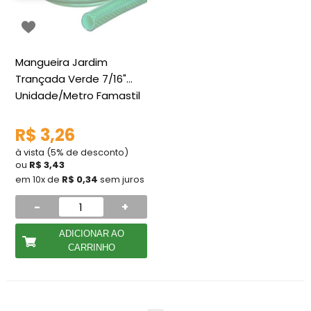
Mangueira Jardim
Trançada Verde 7/16"
Unidade/Metro Famastil
R$ 3,26
à vista (5% de desconto)
ou
R$ 3,43
em 10x de
R$ 0,34
sem juros
-
+
ADICIONAR AO
CARRINHO