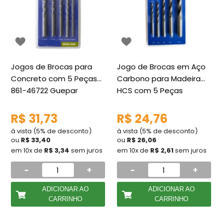
Jogos de Brocas para
Jogo de Brocas em Aço
Concreto com 5 Peças
Carbono para Madeira
861-46722 Guepar
HCS com 5 Peças
Guepar
R$ 31,73
R$ 24,76
à vista (5% de desconto)
à vista (5% de desconto)
ou
R$ 33,40
ou
R$ 26,06
em 10x de
R$ 3,34
sem juros
em 10x de
R$ 2,61
sem juros
-
+
-
+
ADICIONAR AO
ADICIONAR AO
CARRINHO
CARRINHO