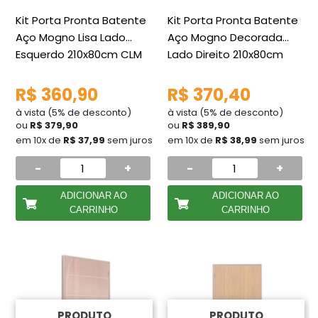
Kit Porta Pronta Batente
Kit Porta Pronta Batente
Aço Mogno Lisa Lado
Aço Mogno Decorada
Esquerdo 210x80cm CLM
Lado Direito 210x80cm
CLM
R$ 360,90
R$ 370,40
à vista (5% de desconto)
à vista (5% de desconto)
ou
R$ 379,90
ou
R$ 389,90
em 10x de
R$ 37,99
sem juros
em 10x de
R$ 38,99
sem juros
-
+
-
+
ADICIONAR AO
ADICIONAR AO
CARRINHO
CARRINHO
PRODUTO
PRODUTO