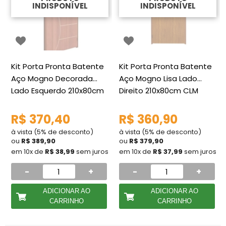
INDISPONÍVEL
INDISPONÍVEL
Kit Porta Pronta Batente
Kit Porta Pronta Batente
Aço Mogno Decorada
Aço Mogno Lisa Lado
Lado Esquerdo 210x80cm
Direito 210x80cm CLM
CLM
R$ 370,40
R$ 360,90
à vista (5% de desconto)
à vista (5% de desconto)
ou
R$ 389,90
ou
R$ 379,90
em 10x de
R$ 38,99
sem juros
em 10x de
R$ 37,99
sem juros
-
+
-
+
ADICIONAR AO
ADICIONAR AO
CARRINHO
CARRINHO